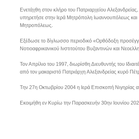
Ενετάχθη στον κλήρο του Πατριαρχείου Αλεξανδρείας,
υπηρετήσε στην Ιερά Μητρόπολη Ιωαννουπόλεως και 
Μητροπόλεως.
Εξέδωσε το δίγλωσσο περιοδικό «Ορθόδοξη προσέγγ
Νοτιοαφρικανικού Ινστιτούτου Βυζαντινών και Νεοελλ
Τον Απρίλιο του 1997, διωρίσθη Διευθυντής του Ιδιαι
από τον μακαριστό Πατριάρχη Αλεξανδρείας κυρό Πέτρ
Την 27η Οκτωβρίου 2004 η Ιερά Επισκοπή Νιγηρίας
Εκοιμήθη εν Κυρίω την Παρασκευήν 30ην Ιουνίου 20