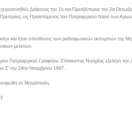
 χειροτονηθείς Διάκονος την 1η και Πρεσβύτερος την 2α Οκτωβ
Πρετορίας ως Προϊστάμενος του Πατριαρχικού Ναού των Αγίων
ιση» και ήταν υπεύθυνος των ραδιοφωνικών εκπομπών της Μ
ηνικών μελετών.
τέρου Πατριαρχικού Γραφείου. Επίσκοπος Νιγηρίας εξελέγη την 
ο Ζ’ την 24ην Νοεμβρίου 1997.
 ανυψώθη σε Μητρόπολη.
23