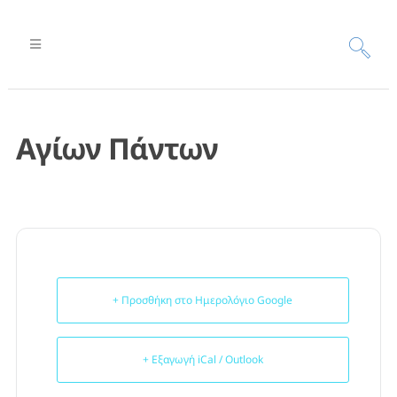
Αγίων Πάντων
+ Προσθήκη στο Ημερολόγιο Google
+ Εξαγωγή iCal / Outlook