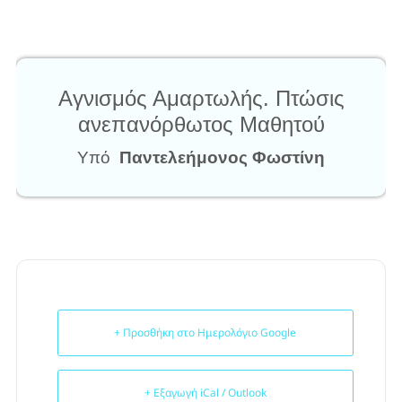
Αγνισμός Αμαρτωλής. Πτώσις
ανεπανόρθωτος Μαθητού
Υπό
Παντελεήμονος Φωστίνη
+ Προσθήκη στο Ημερολόγιο Google
+ Εξαγωγή iCal / Outlook