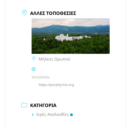
ΆΛΛΕΣ ΤΟΠΟΘΕΣΊΕΣ
Μήλεσι Ωρωπού
Ιστοσελίδα
https://porphyrios.org
ΚΑΤΗΓΟΡΊΑ
Ιερές Ακολουθίες