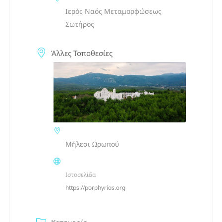
Ιερός Ναός Μεταμορφώσεως
Σωτήρος
Άλλες Τοποθεσίες
Μήλεσι Ωρωπού
Ιστοσελίδα
https://porphyrios.org