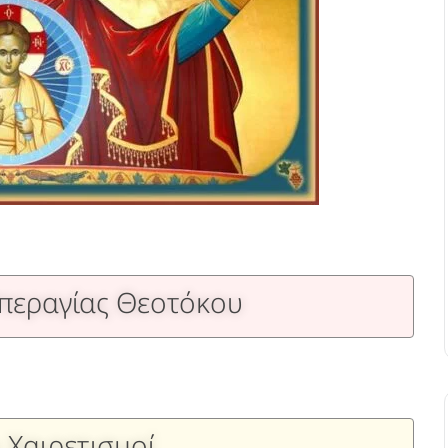
Υπεραγίας Θεοτόκου
οι Χαιρετισμοί