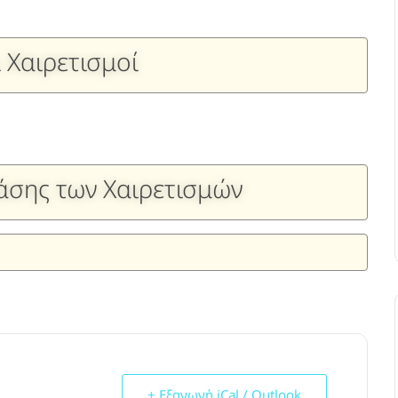
οι Χαιρετισμοί
τάσης των Χαιρετισμών
+ Εξαγωγή iCal / Outlook