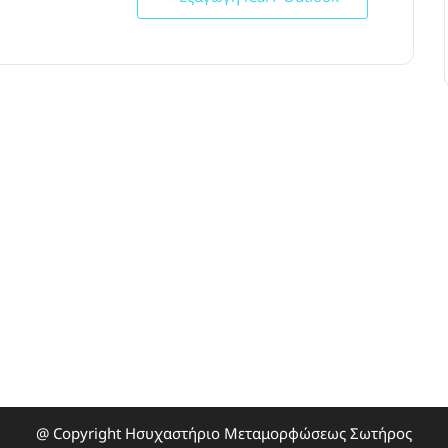
@ Copyright Ησυχαστήριο Μεταμορφώσεως Σωτήρος