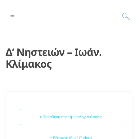
Δ’ Νηστειών – Ιωάν.
Κλίμακος
+ Προσθήκη στο Ημερολόγιο Google
+ Εξαγωγή iCal / Outlook