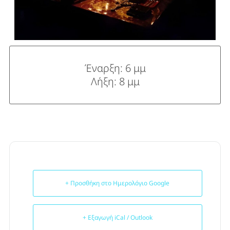
Έναρξη: 6 μμ
Λήξη: 8 μμ
+ Προσθήκη στο Ημερολόγιο Google
+ Εξαγωγή iCal / Outlook