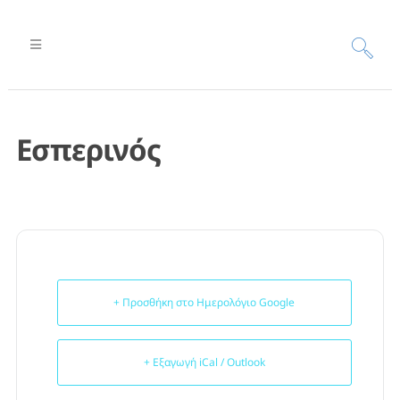
Εσπερινός
+ Προσθήκη στο Ημερολόγιο Google
+ Εξαγωγή iCal / Outlook