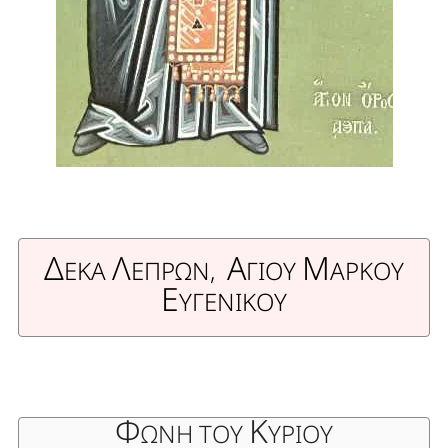
Δ
Λ
Α
Μ
ΕΚΑ
ΕΠΡΩΝ,
ΓΙΟΥ
ΑΡΚΟΥ
Ε
ΥΓΕΝΙΚΟΥ
Φ
Κ
ΩΝΗ ΤΟΥ
ΥΡΙΟΥ