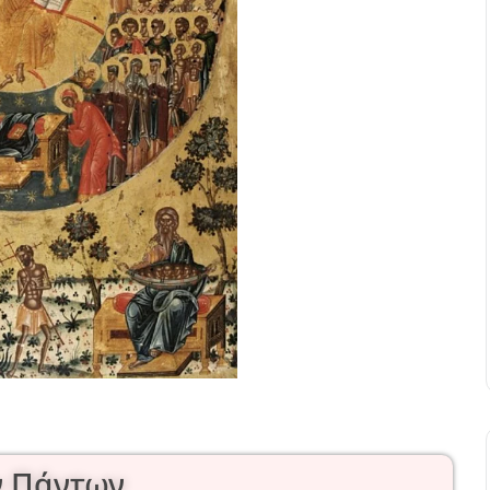
ν Πάντων