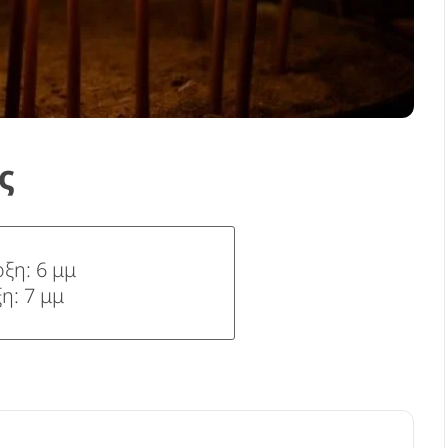
ς
ξη: 6 μμ
η: 7 μμ