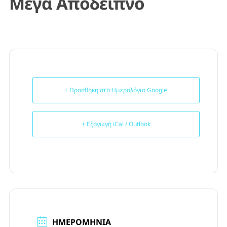
Μέγα Απόδειπνο
+ Προσθήκη στο Ημερολόγιο Google
+ Εξαγωγή iCal / Outlook
ΗΜΕΡΟΜΗΝΊΑ