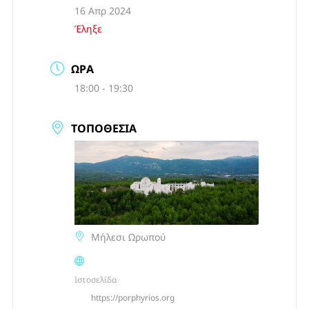
16 Απρ 2024
Έληξε
ΏΡΑ
18:00 - 19:30
ΤΟΠΟΘΕΣΊΑ
Μήλεσι Ωρωπού
Ιστοσελίδα
https://porphyrios.org