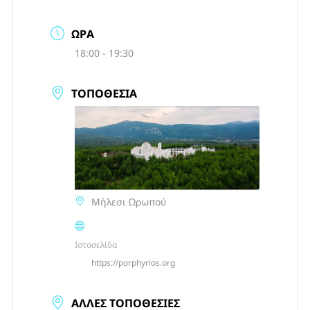
ΏΡΑ
18:00 - 19:30
ΤΟΠΟΘΕΣΊΑ
Μήλεσι Ωρωπού
Ιστοσελίδα
https://porphyrios.org
ΆΛΛΕΣ ΤΟΠΟΘΕΣΊΕΣ