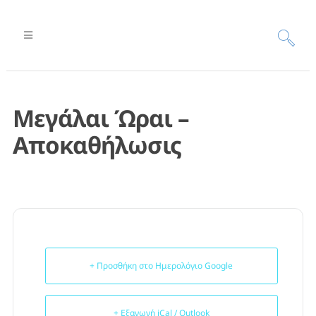
Μεγάλαι Ώραι –
Αποκαθήλωσις
+ Προσθήκη στο Ημερολόγιο Google
+ Εξαγωγή iCal / Outlook