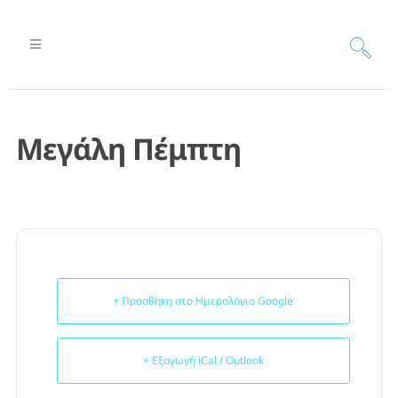
Μεγάλη Πέμπτη
+ Προσθήκη στο Ημερολόγιο Google
+ Εξαγωγή iCal / Outlook