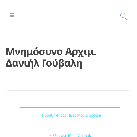
Μνημόσυνο Αρχιμ.
Δανιήλ Γούβαλη
+ Προσθήκη στο Ημερολόγιο Google
+ Εξαγωγή iCal / Outlook