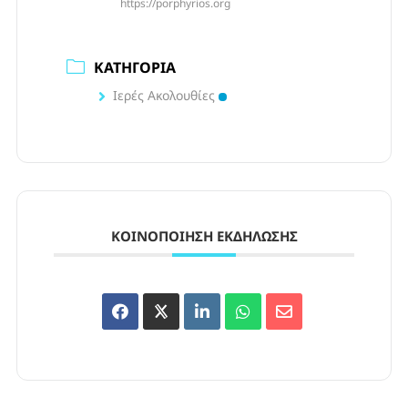
https://porphyrios.org
ΚΑΤΗΓΟΡΊΑ
Ιερές Ακολουθίες
ΚΟΙΝΟΠΟΊΗΣΗ ΕΚΔΉΛΩΣΗΣ