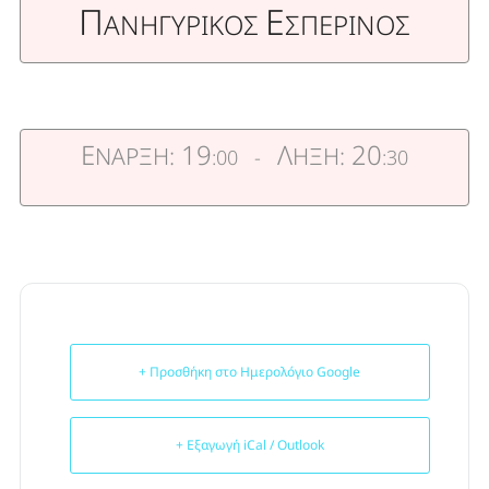
Π
Ε
ΑΝΗΓΥΡΙΚΟΣ
ΣΠΕΡΙΝΟΣ
Ε
19
Λ
20
ΝΑΡΞΗ:
ΗΞΗ:
:00 -
:30
+ Προσθήκη στο Ημερολόγιο Google
+ Εξαγωγή iCal / Outlook