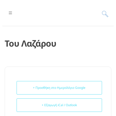
Του Λαζάρου
+ Προσθήκη στο Ημερολόγιο Google
+ Εξαγωγή iCal / Outlook