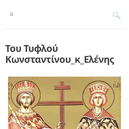
Του Τυφλού
Κωνσταντίνου_κ_Ελένης