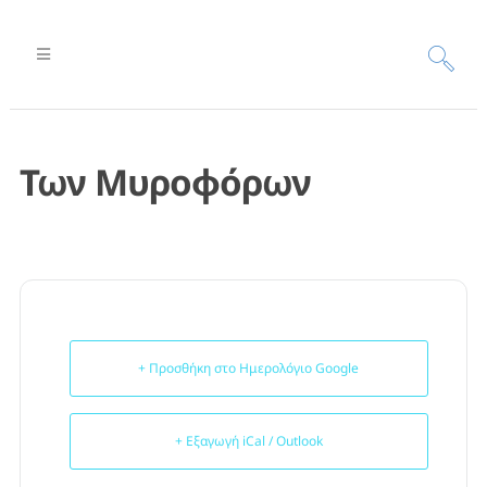
Των Μυροφόρων
+ Προσθήκη στο Ημερολόγιο Google
+ Εξαγωγή iCal / Outlook