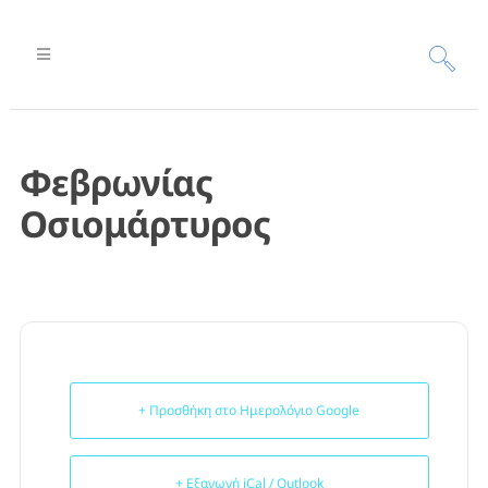
Φεβρωνίας
Οσιομάρτυρος
+ Προσθήκη στο Ημερολόγιο Google
+ Εξαγωγή iCal / Outlook