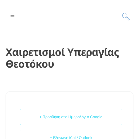
Χαιρετισμοί Υπεραγίας
Θεοτόκου
+ Προσθήκη στο Ημερολόγιο Google
+ Εξαγωγή iCal / Outlook