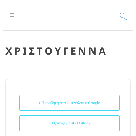
Χ Ρ Ι Σ Τ Ο Υ Γ Ε Ν Ν Α
+ Προσθήκη στο Ημερολόγιο Google
+ Εξαγωγή iCal / Outlook