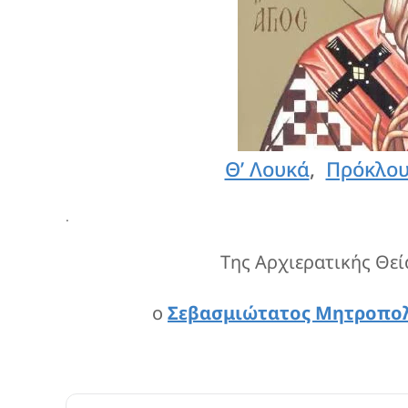
Θ’ Λουκά
,
Πρόκλου
.
Της Αρχιερατικής Θεί
ο
Σεβασμιώτατος Μητροπολί