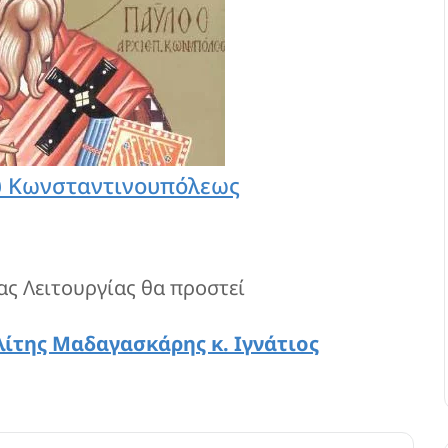
 Κωνσταντινουπόλεως
ας Λειτουργίας θα προστεί
της Μαδαγασκάρης κ. Ιγνάτιος